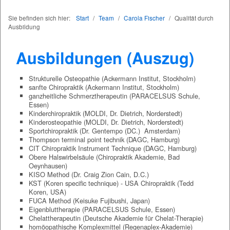
Sie befinden sich hier:
Start
/
Team
/
Carola Fischer
/
Qualität durch
Ausbildung
Ausbildungen (Auszug)
Strukturelle Osteopathie (Ackermann Institut, Stockholm)
sanfte Chiropraktik (Ackermann Institut, Stockholm)
ganzheitliche Schmerztherapeutin (PARACELSUS Schule,
Essen)
Kinderchiropraktik (MOLDI, Dr. Dietrich, Norderstedt)
Kinderosteopathie (MOLDI, Dr. Dietrich, Norderstedt)
Sportchiropraktik (Dr. Gentempo (DC.) Amsterdam)
Thompson terminal point technik (DAGC, Hamburg)
CIT Chiropraktik Instrument Technique (DAGC, Hamburg)
Obere Halswirbelsäule (Chiropraktik Akademie, Bad
Oeynhausen)
KISO Method (Dr. Craig Zion Cain, D.C.)
KST (Koren specific technique) - USA Chiropraktik (Tedd
Koren, USA)
FUCA Method (Keisuke Fujibushi, Japan)
Eigenbluttherapie (PARACELSUS Schule, Essen)
Chelattherapeutin (Deutsche Akademie für Chelat-Therapie)
homöopathische Komplexmittel (Regenaplex-Akademie)