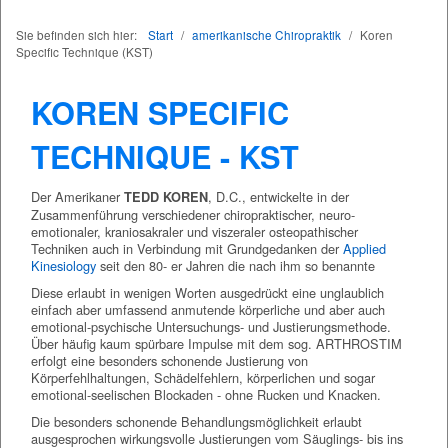
Sie befinden sich hier:
Start
/
amerikanische Chiropraktik
/
Koren
Specific Technique (KST)
KOREN SPECIFIC
TECHNIQUE - KST
Der Amerikaner
, D.C., entwickelte in der
TEDD KOREN
Zusammenführung verschiedener chiropraktischer, neuro-
emotionaler, kraniosakraler und viszeraler osteopathischer
Techniken auch in Verbindung mit Grundgedanken der
Applied
Kinesiology
seit den 80- er Jahren die nach ihm so benannte
Diese erlaubt in wenigen Worten ausgedrückt eine unglaublich
einfach aber umfassend anmutende körperliche und aber auch
emotional-psychische Untersuchungs- und Justierungsmethode.
Über häufig kaum spürbare Impulse mit dem sog. ARTHROSTIM
erfolgt eine besonders schonende Justierung von
Körperfehlhaltungen, Schädelfehlern, körperlichen und sogar
emotional-seelischen Blockaden - ohne Rucken und Knacken.
Die besonders schonende Behandlungsmöglichkeit erlaubt
ausgesprochen wirkungsvolle Justierungen vom Säuglings- bis ins