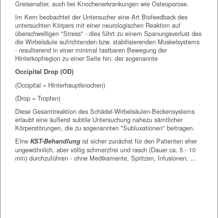
Greisenalter, auch bei Knochenerkrankungen wie Osteoporose.
Im Kern beobachtet der Untersucher eine Art Biofeedback des
untersuchten Körpers mit einer neurologischen Reaktion auf
überschwelligen "Stress" - dies führt zu einem Spanungsverlust des
die Wirbelsäule aufrichtenden bzw. stabilisierenden Muskelsystems
- resultierend in einer minimal tastbaren Bewegung der
Hinterkopfregion zu einer Seite hin: der sogenannte
Occipital Drop (OD)
(Occipital = Hinterhauptknochen)
(Drop = Tropfen)
Diese Gesamtreaktion des Schädel-Wirbelsäulen-Beckensystems
erlaubt eine äußerst subtile Untersuchung nahezu sämtlicher
Körperstörungen, die zu sogenannten "Subluxationen" beitragen.
EIne
ist sicher zunächst für den Patienten eher
KST-Behandlung
ungewöhnlich, aber völlig schmerzfrei und rasch (Dauer ca. 5 - 10
min) durchzuführen - ohne Medikamente, Spritzen, Infusionen, ...
Chiropraxis Bochum