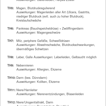
Magen, Blutdruckregulierend
TH5:
Magenleiden aller Art (Ulcera, Gastritis,
Auswirkungen:
niedriger Blutdruck (evtl. auch zu hoher Blutdruck),
Kreislaufschwäche
Pankreas (Bauchspeicheldrüse) + Zwölffingerdarm
TH6:
Magengeschwüre
Auswirkungen:
Milz, periphere Gefäße, Schweißdrüsen
TH7:
Abwehrschwäche, Blutdruckschwankungen,
Auswirkungen:
übermäßiges Schwitzen
Leber, Galle Auswirkungen: Leberleiden, Gelbsucht möglich
TH8:
Nebennieren
TH9:
Allergien, Ekzeme
Auswirkungen:
Darm (bes. Dünndarm)
TH10:
Koliken, Ekzeme
Auswirkungen:
Niere/Harnleiter
TH11:
Nierenentzündungen, Blasenleiden
Auswirkungen:
Niere/Urogenitaltrakt, Darm
TH12: