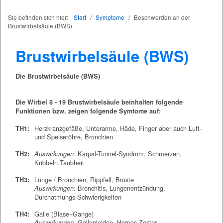
Sie befinden sich hier:
Start
/
Symptome
/
Beschwerden an der
Brustwirbelsäule (BWS)
Brustwirbelsäule (BWS)
Die Brustwirbelsäule (BWS)
Die Wirbel 8 - 19 Brustwirbelsäule beinhalten folgende
Funktionen bzw. zeigen folgende Symtome auf:
Herzkranzgefäße, Unterarme, Häde, Finger aber auch Luft-
TH1:
und Speiseröhre, Bronchien
Karpal-Tunnel-Syndrom, Schmerzen,
TH2:
Auswirkungen:
Kribbeln Taubheit
Lunge / Bronchien, Rippfell, Brüste
TH3:
Bronchitis, Lungenentzündung,
Auswirkungen:
Durchatmungs-Schwierigkeiten
Galle (Blase+Gänge)
TH4:
Gallenleiden, Herpes Zoster
Auswirkungen: